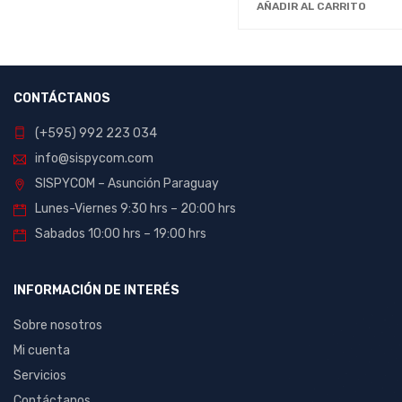
AÑADIR AL CARRITO
kawaii
Kingston
Kolke
Logitech
CONTÁCTANOS
Maxell
(+595) 992 223 034
Microsoft
info@sispycom.com
mouse
SISPYCOM – Asunción Paraguay
Mtek
Lunes-Viernes 9:30 hrs – 20:00 hrs
Oculus VR
Sabados 10:00 hrs – 19:00 hrs
PTW
Quanta
INFORMACIÓN DE INTERÉS
Redragon
AMD
Sobre nosotros
Samsung
Mi cuenta
sanDisk
Servicios
Sata
Contáctanos