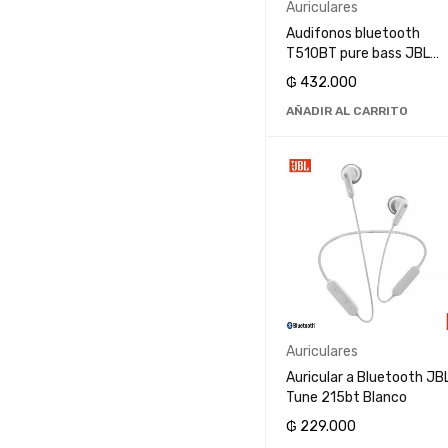
Auriculares
Cooler Master
Audifonos bluetooth
DarkFlash.
T510BT pure bass JBL
Drone
Rosa
₲
432.000
Ecopower
AÑADIR AL CARRITO
Facebook
Flakes Power Storm
Gamenote
gaming hp
Generico
Luo
Havit
Haylou
Auriculares
HP
Auricular a Bluetooth JB
In Pods
Tune 215bt Blanco
Intel Core
₲
229.000
JBL