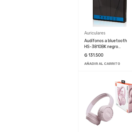
Precio:
₲ 131.500
—
₲ 432.0
COLOR
Auriculares
Audífonos a bluetooth
HS-3810BK negro
ArgomTech
₲
131.500
MARCAS
AÑADIR AL CARRITO
Adata
Afox
Amazon
ambidiestro
ArgomTech
ASUS
Brother
Chromecast