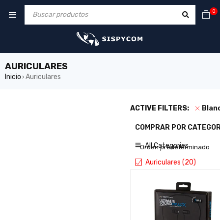
0
AURICULARES
Inicio
Auriculares
›
ACTIVE FILTERS:
Blan
COMPRAR POR CATEGOR
MOSTRAR SOLO PRODUCTO
All Categories
Orden predeterminado
Auriculares (20)
PRECIO