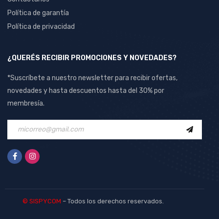
Sate
Política de garantía
Seagate
Política de privacidad
Sony
Star
¿QUERÉS RECIBIR PROMOCIONES Y NOVEDADES?
T- Dagger
*Suscríbete a nuestro newsletter para recibir ofertas,
Tp-Link
novedades y hasta descuentos hasta del 30% por
Vanja
membresía.
WD Green
Xiaomi
© SISPYCOM
– Todos los derechos reservados.