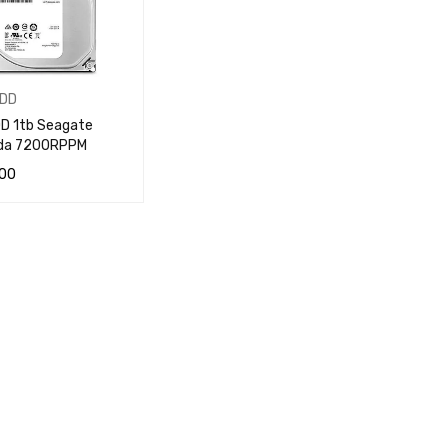
HDD
DD 1tb Seagate
uda 7200RPPM
00
AL CARRITO