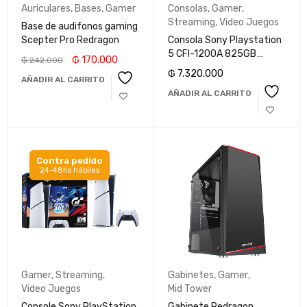
Auriculares
,
Bases
,
Gamer
Consolas
,
Gamer
,
Streaming
,
Video Juegos
Base de audifonos gaming
Scepter Pro Redragon
Consola Sony Playstation
5 CFI-1200A 825GB
₲
170.000
₲
242.000
Marvel Spiderman 2
₲
7.320.000
AÑADIR AL CARRITO
Edición Limitada
AÑADIR AL CARRITO
Contra pedido
24-48hs hábiles
Gamer
,
Streaming
,
Gabinetes
,
Gamer
,
Video Juegos
Mid Tower
Console Sony PlayStation
Gabinete Redragon