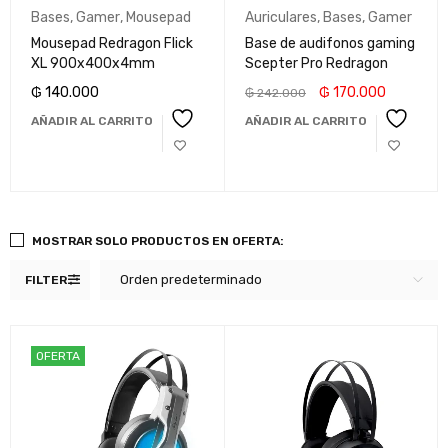
Bases
,
Gamer
,
Mousepad
Auriculares
,
Bases
,
Gamer
Mousepad Redragon Flick
Base de audifonos gaming
XL 900x400x4mm
Scepter Pro Redragon
₲
140.000
₲
170.000
₲
242.000
AÑADIR AL CARRITO
AÑADIR AL CARRITO
MOSTRAR SOLO PRODUCTOS EN OFERTA:
Orden predeterminado
FILTER
OFERTA