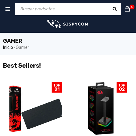
0
GAMER
Inicio
Gamer
›
Best Sellers!
TOP
TOP
01
02