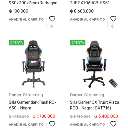
930x300x3mm Redragon
TUF FX706HCB-ES51
₲
100.000
₲
8.600.000
AÑADIR AL CARRITO
AÑADIR AL CARRITO
OFERTA
OFERTA
Gamer
,
Streaming
Gamer
,
Streaming
Silla Gamer darkFlash RC-
Silla Gamer GX Trust Rizza
650 - Negra
RGB - Negro (GXT716)
₲
1.780.000
₲
3.400.000
₲
1.950.000
₲
3.750.000
AÑADIR AL CARRITO
AÑADIR AL CARRITO