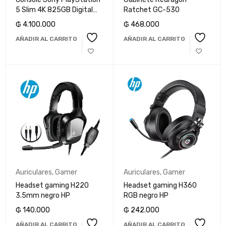
5 Slim 4K 825GB Digital
Ratchet GC-530
CFI-2115B Astro Bot+Gran
₲
4.100.000
₲
468.000
Turismo 7
AÑADIR AL CARRITO
AÑADIR AL CARRITO
Auriculares
,
Gamer
Auriculares
,
Gamer
Headset gaming H220
Headset gaming H360
3.5mm negro HP
RGB negro HP
₲
140.000
₲
242.000
AÑADIR AL CARRITO
AÑADIR AL CARRITO