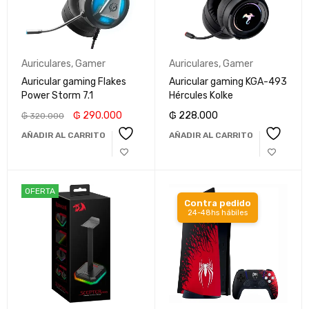
Auriculares
,
Gamer
Auriculares
,
Gamer
Auricular gaming Flakes
Auricular gaming KGA-493
Power Storm 7.1
Hércules Kolke
₲
290.000
₲
228.000
₲
320.000
AÑADIR AL CARRITO
AÑADIR AL CARRITO
OFERTA
Contra pedido
24-48hs hábiles