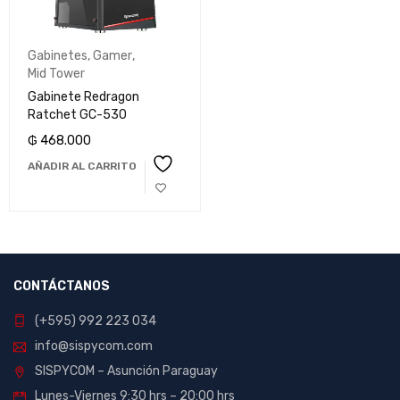
Gabinetes
,
Gamer
,
Mid Tower
Gabinete Redragon
Ratchet GC-530
₲
468.000
AÑADIR AL CARRITO
CONTÁCTANOS
(+595) 992 223 034
info@sispycom.com
SISPYCOM – Asunción Paraguay
Lunes-Viernes 9:30 hrs – 20:00 hrs