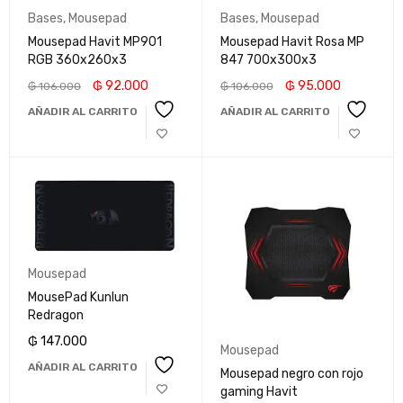
Bases
,
Mousepad
Bases
,
Mousepad
Mousepad Havit MP901
Mousepad Havit Rosa MP
RGB 360x260x3
847 700x300x3
₲
92.000
₲
95.000
₲
106.000
₲
106.000
AÑADIR AL CARRITO
AÑADIR AL CARRITO
Mousepad
MousePad Kunlun
Redragon
₲
147.000
Mousepad
AÑADIR AL CARRITO
Mousepad negro con rojo
gaming Havit