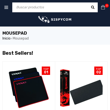
0
MOUSEPAD
Inicio
Mousepad
›
Best Sellers!
TOP
TOP
01
02