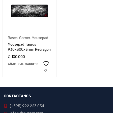
Bases
,
Gamer
,
Mousepad
Mousepad Taurus
930x300x3mm Redragon
₲
100.000
AÑADIR AL CARRITO
CONTÁCTANOS
(+595) 992 223 034