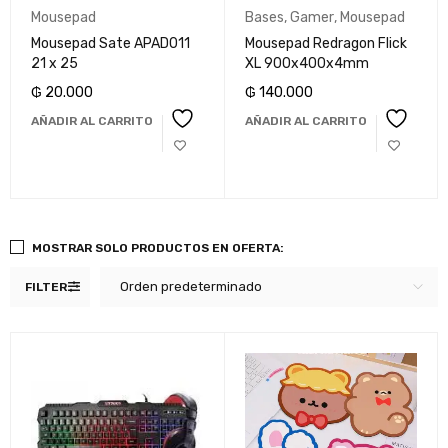
Mousepad
Bases
,
Gamer
,
Mousepad
Mousepad Sate APAD011
Mousepad Redragon Flick
21 x 25
XL 900x400x4mm
₲
20.000
₲
140.000
AÑADIR AL CARRITO
AÑADIR AL CARRITO
MOSTRAR SOLO PRODUCTOS EN OFERTA:
Orden predeterminado
FILTER