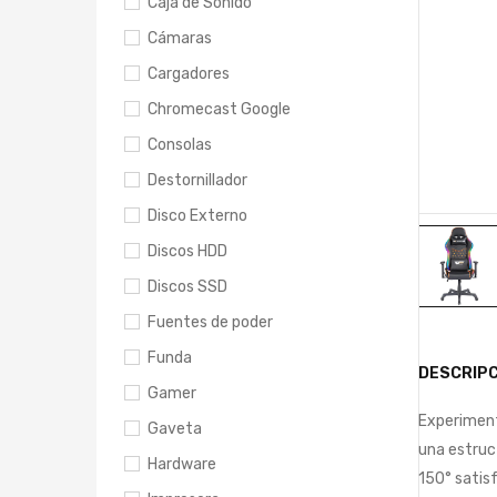
Caja de Sonido
Cámaras
Cargadores
Chromecast Google
Consolas
Destornillador
Disco Externo
Discos HDD
Discos SSD
Fuentes de poder
Funda
DESCRIPC
Gamer
Experiment
Gaveta
una estruct
Hardware
150° satisf