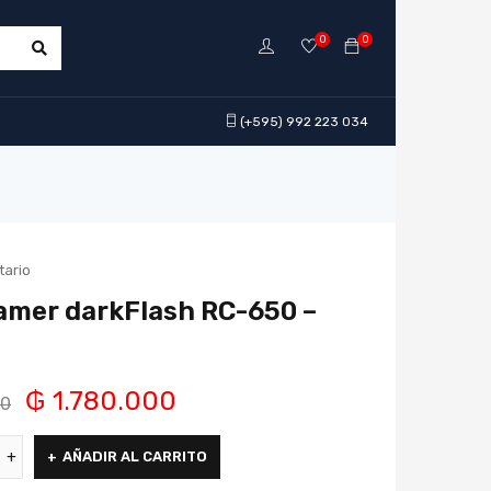
0
0
(+595) 992 223 034
tario
Gamer darkFlash RC-650 –
₲
1.780.000
00
AÑADIR AL CARRITO