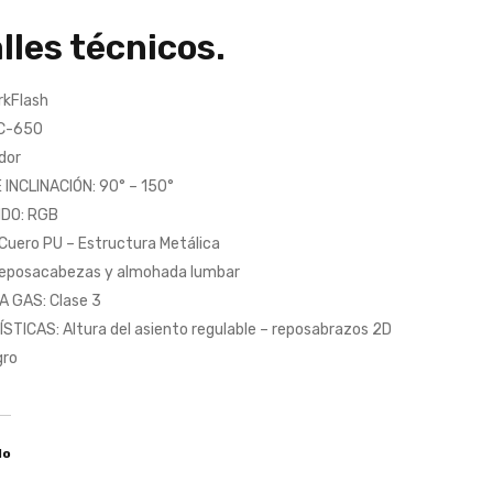
lles técnicos.
rkFlash
C-650
dor
INCLINACIÓN: 90° – 150°
DO: RGB
Cuero PU – Estructura Metálica
Reposacabezas y almohada lumbar
 GAS: Clase 3
TICAS: Altura del asiento regulable – reposabrazos 2D
gro
do