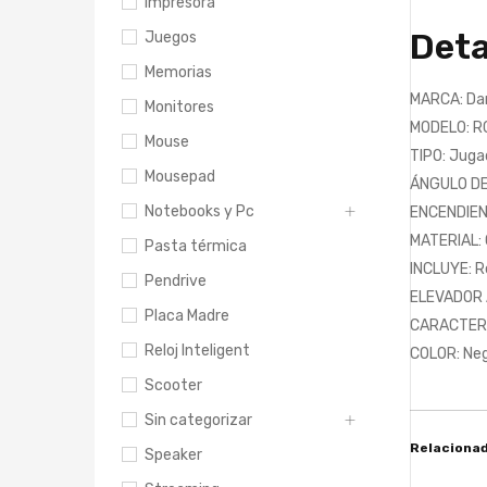
Impresora
Deta
Juegos
Memorias
MARCA: Da
Monitores
MODELO: R
Mouse
TIPO: Juga
Mousepad
ÁNGULO DE 
Notebooks y Pc
ENCENDIEN
MATERIAL: 
Pasta térmica
INCLUYE: 
Pendrive
ELEVADOR A
Placa Madre
CARACTERÍS
Reloj Inteligent
COLOR: Ne
Scooter
Sin categorizar
Relaciona
Speaker