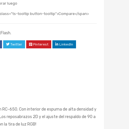
rar luego
class="ts-tooltip button-tooltip">Compare</span>
Flash.
Twitter
Pinterest
LinkedIn
sh RC-650. Con interior de espuma de alta densidad y
Los reposabrazos 2D y el ajuste del respaldo de 90 a
 la tira de luz RGB!