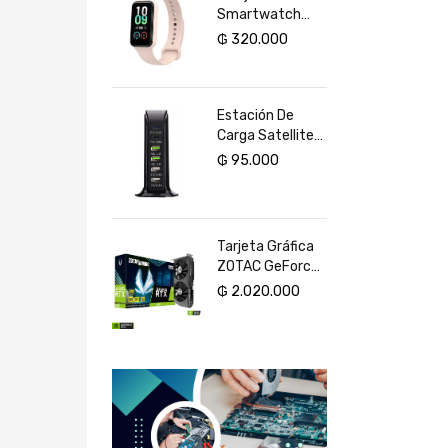
Smartwatch
Xiaomi Smart
₲
320.000
Band 8 Active
Estación De
Carga Satellite
A-R22U 6
₲
95.000
Puertos USB 65
W - Negro
Tarjeta Gráfica
ZOTAC GeForce
RTX 3050 Eco
₲
2.020.000
8GB GDDR6 PCI-
Express