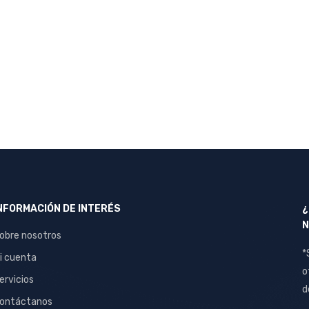
NFORMACIÓN DE INTERÉS
¿
N
obre nosotros
*
i cuenta
o
ervicios
d
ontáctanos