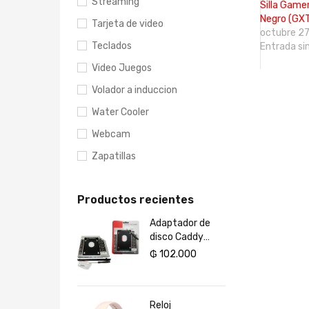
Streaming
Silla Game
Negro (GX
Tarjeta de video
octubre 27
Teclados
Entrada si
Video Juegos
Volador a induccion
Water Cooler
Webcam
Zapatillas
Productos recientes
Adaptador de
disco Caddy
SATA 2.5 / HDD /
₲
102.000
9.5MM
Reloj