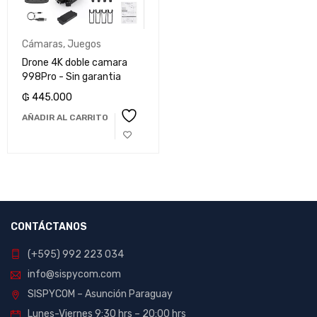
Cámaras
,
Juegos
Drone 4K doble camara
998Pro - Sin garantia
₲
445.000
AÑADIR AL CARRITO
CONTÁCTANOS
(+595) 992 223 034
info@sispycom.com
SISPYCOM – Asunción Paraguay
Lunes-Viernes 9:30 hrs – 20:00 hrs