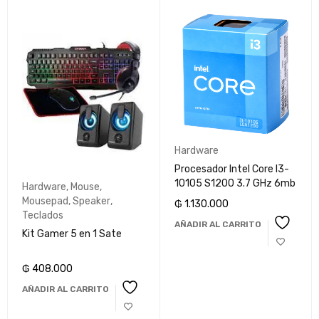
Hardware
Procesador Intel Core I3-
10105 S1200 3.7 GHz 6mb
Hardware
,
Mouse
,
Mousepad
,
Speaker
,
₲
1.130.000
Teclados
AÑADIR AL CARRITO
Kit Gamer 5 en 1 Sate
₲
408.000
AÑADIR AL CARRITO