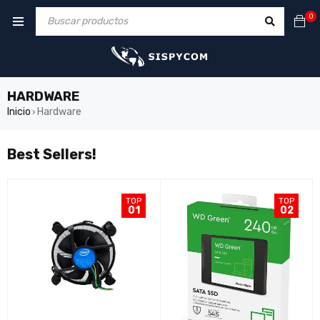
0
HARDWARE
Inicio
Hardware
›
Best Sellers!
TOP
TOP
01
02