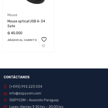
Mouse
Mouse optical USB A-34
Sate
₲
45.000
AÑADIR AL CARRITO
CONTÁCTANOS
(+595) 992 223 034
info@sispycom.com
SISPYCOM – Asunción Paraguay
Lunes-Viernes 9:30 hrs – 20:00 hrs