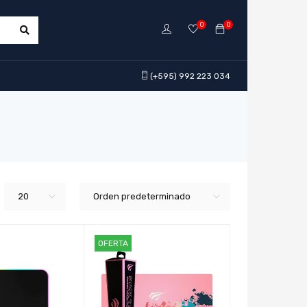
0
0
(+595) 992 223 034
20
Orden predeterminado
OFERTA