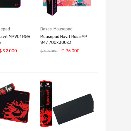
sepad
Bases
,
Mousepad
avit MP901 RGB
Mousepad Havit Rosa MP
3
847 700x300x3
₲
92.000
₲
95.000
₲
106.000
CARRITO
AÑADIR AL CARRITO