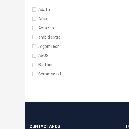
Adata
Afox
Amazon
ambidiestro
ArgomTech
ASUS
Brother
Chromecast
Cooler Master
DarkFlash.
Drone
Ecopower
Facebook
CONTÁCTANOS
I