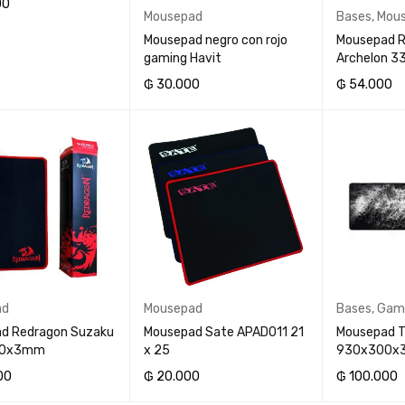
00
Mousepad
Bases
,
Mou
AL CARRITO
Mousepad negro con rojo
Mousepad 
gaming Havit
Archelon 
₲
30.000
₲
54.000
AÑADIR AL CARRITO
AÑADIR AL 
ad
Mousepad
Bases
,
Gam
d Redragon Suzaku
Mousepad Sate APAD011 21
Mousepad T
00x3mm
x 25
930x300x
00
₲
20.000
₲
100.000
AL CARRITO
AÑADIR AL CARRITO
AÑADIR AL 