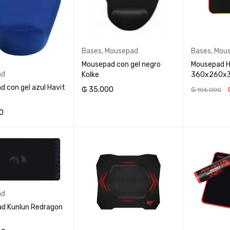
Bases
,
Mousepad
Bases
,
Mou
Mousepad con gel negro
Mousepad H
ad
Kolke
360x260x
 con gel azul Havit
₲
35.000
₲
106.000
AÑADIR AL CARRITO
AÑADIR AL 
0
AL CARRITO
ad
d Kunlun Redragon