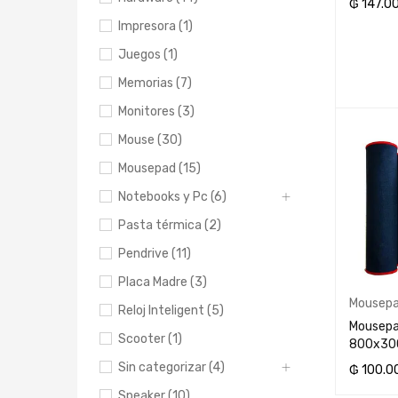
₲
147.0
Impresora (1)
AÑADIR 
Juegos (1)
Memorias (7)
Monitores (3)
Mouse (30)
Mousepad (15)
Notebooks y Pc (6)
Pasta térmica (2)
Pendrive (11)
Placa Madre (3)
Mousep
Reloj Inteligent (5)
Mousepa
Scooter (1)
800x3
Sin categorizar (4)
₲
100.0
Speaker (10)
AÑADIR 