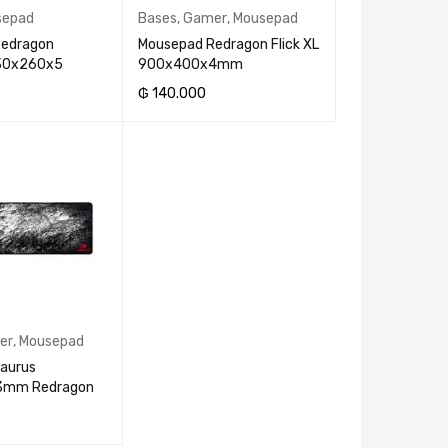
sepad
Bases
,
Gamer
,
Mousepad
Redragon
Mousepad Redragon Flick XL
330x260x5
900x400x4mm
₲
140.000
CARRITO
AÑADIR AL CARRITO
er
,
Mousepad
aurus
3mm Redragon
CARRITO