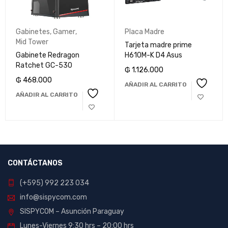
Gabinetes
,
Gamer
,
Placa Madre
Mid Tower
Tarjeta madre prime
Gabinete Redragon
H610M-K D4 Asus
Ratchet GC-530
₲
1.126.000
₲
468.000
AÑADIR AL CARRITO
AÑADIR AL CARRITO
CONTÁCTANOS
(+595) 992 223 034
info@sispycom.com
SISPYCOM – Asunción Paraguay
Lunes-Viernes 9:30 hrs – 20:00 hrs