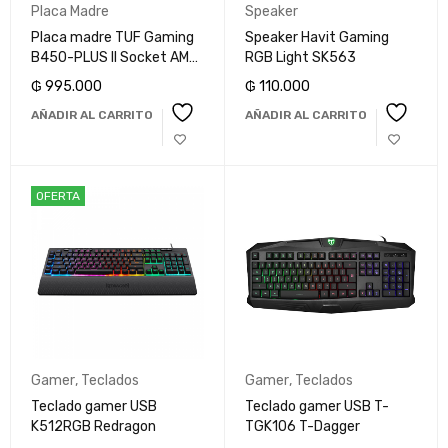
Placa Madre
Speaker
Placa madre TUF Gaming
Speaker Havit Gaming
B450-PLUS II Socket AM4
RGB Light SK563
/ DDR4 Asus
₲
995.000
₲
110.000
AÑADIR AL CARRITO
AÑADIR AL CARRITO
OFERTA
Gamer
,
Teclados
Gamer
,
Teclados
Teclado gamer USB
Teclado gamer USB T-
K512RGB Redragon
TGK106 T-Dagger