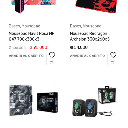
Bases
,
Mousepad
Bases
,
Mousepad
Mousepad Havit Rosa MP
Mousepad Redragon
847 700x300x3
Archelon 330x260x5
₲
95.000
₲
54.000
₲
106.000
AÑADIR AL CARRITO
AÑADIR AL CARRITO