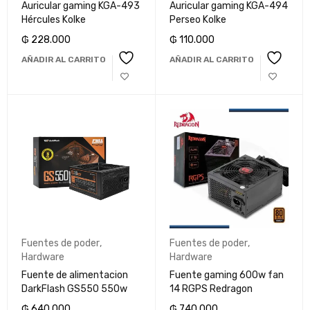
Auricular gaming KGA-493
Auricular gaming KGA-494
Hércules Kolke
Perseo Kolke
₲
228.000
₲
110.000
AÑADIR AL CARRITO
AÑADIR AL CARRITO
Fuentes de poder
,
Fuentes de poder
,
Hardware
Hardware
Fuente de alimentacion
Fuente gaming 600w fan
DarkFlash GS550 550w
14 RGPS Redragon
₲
640.000
₲
740.000