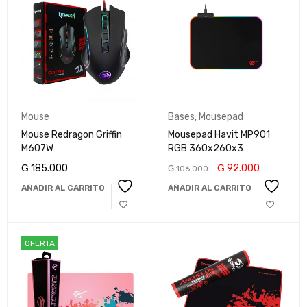
Mouse
Bases
,
Mousepad
Mouse Redragon Griffin
Mousepad Havit MP901
M607W
RGB 360x260x3
₲
185.000
₲
92.000
₲
106.000
AÑADIR AL CARRITO
AÑADIR AL CARRITO
OFERTA