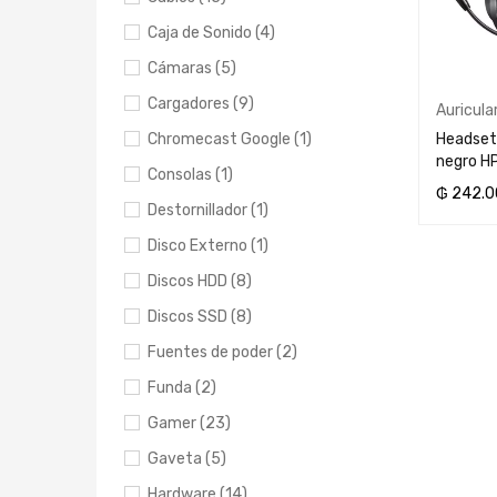
Caja de Sonido (4)
Cámaras (5)
Cargadores (9)
Auricula
Headset
Chromecast Google (1)
negro H
Consolas (1)
₲
242.0
Destornillador (1)
AÑADIR 
Disco Externo (1)
Discos HDD (8)
Discos SSD (8)
Fuentes de poder (2)
Funda (2)
Gamer (23)
Gaveta (5)
Hardware (14)