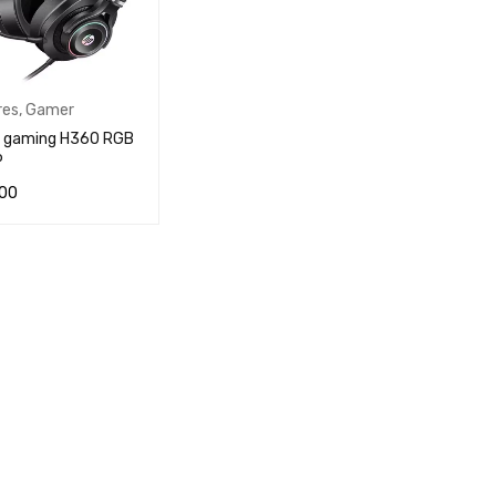
res
,
Gamer
 gaming H360 RGB
P
00
AL CARRITO