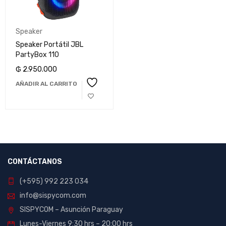
Speaker
Speaker Portátil JBL
PartyBox 110
₲
2.950.000
AÑADIR AL CARRITO
CONTÁCTANOS
(+595) 992 223 034
info@sispycom.com
SISPYCOM – Asunción Paraguay
Lunes-Viernes 9:30 hrs – 20:00 hrs