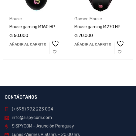
Mouse
Gamer
,
Mouse
Mouse gaming M160 HP
Mouse gaming M270 HP
₲
50.000
₲
70.000
AÑADIR AL CARRITO
AÑADIR AL CARRITO
CONTÁCTANOS
(+595) 992 223 034
info@sispycom.com
SISPYCOM – Asunción Paraguay
Lunes-Viernes 9:30 hrs – 20:00 hrs