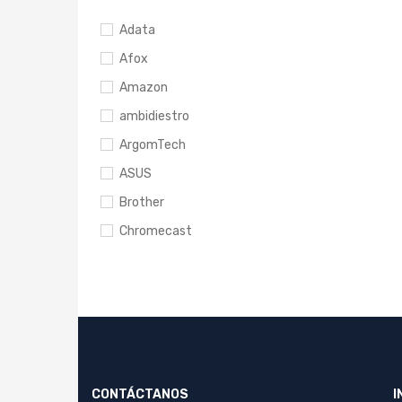
Adata
Afox
Amazon
ambidiestro
ArgomTech
ASUS
Brother
Chromecast
Cooler Master
DarkFlash.
Drone
Ecopower
Facebook
CONTÁCTANOS
I