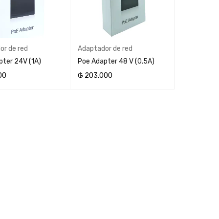
or de red
Adaptador de red
pter 24V (1A)
Poe Adapter 48 V (0.5A)
00
₲
203.000
AL CARRITO
AÑADIR AL CARRITO