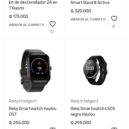
kit de destornillador 24 en
Smart Band 8 Active
1 Xiaomi
₲
320.000
₲
175.000
AÑADIR AL CARRITO
AÑADIR AL CARRITO
Reloj Inteligent
Reloj Inteligent
Reloj Smartwatch Haylou
Reloj Smartwatch LS05
GST
negro Haylou
₲
255.000
₲
295.000