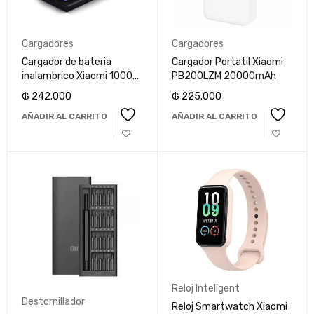
Cargadores
Cargadores
Cargador de bateria
Cargador Portatil Xiaomi
inalambrico Xiaomi 10000
PB200LZM 20000mAh
mah
₲
242.000
₲
225.000
AÑADIR AL CARRITO
AÑADIR AL CARRITO
Reloj Inteligent
Destornillador
Reloj Smartwatch Xiaomi