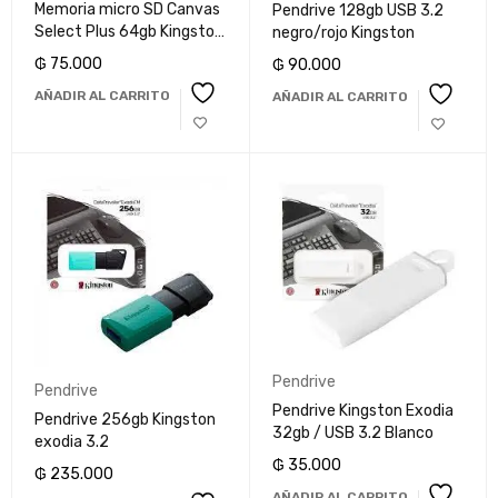
Memoria micro SD Canvas
Pendrive 128gb USB 3.2
Select Plus 64gb Kingston
negro/rojo Kingston
V10
₲
75.000
₲
90.000
AÑADIR AL CARRITO
AÑADIR AL CARRITO
Pendrive
Pendrive
Pendrive Kingston Exodia
Pendrive 256gb Kingston
32gb / USB 3.2 Blanco
exodia 3.2
₲
35.000
₲
235.000
AÑADIR AL CARRITO