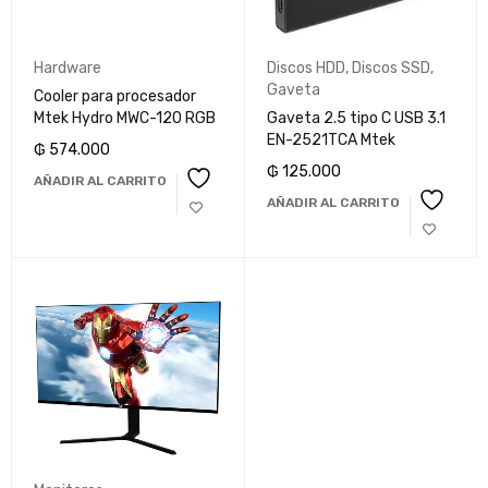
Hardware
Discos HDD
,
Discos SSD
,
Gaveta
Cooler para procesador
Mtek Hydro MWC-120 RGB
Gaveta 2.5 tipo C USB 3.1
EN-2521TCA Mtek
₲
574.000
₲
125.000
AÑADIR AL CARRITO
AÑADIR AL CARRITO