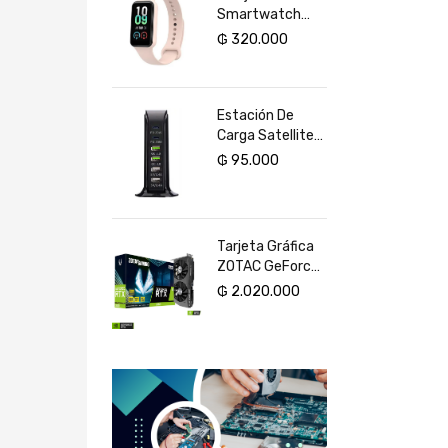
Smartwatch
Xiaomi Smart
₲
320.000
Band 8 Active
Estación De
Carga Satellite
A-R22U 6
₲
95.000
Puertos USB 65
W - Negro
Tarjeta Gráfica
ZOTAC GeForce
RTX 3050 Eco
₲
2.020.000
8GB GDDR6 PCI-
Express