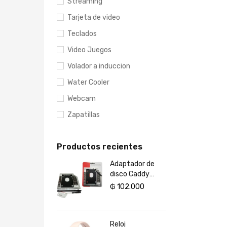
Streaming
Tarjeta de video
Teclados
Video Juegos
Volador a induccion
Water Cooler
Webcam
Zapatillas
Productos recientes
Adaptador de
disco Caddy
SATA 2.5 / HDD /
₲
102.000
9.5MM
Reloj