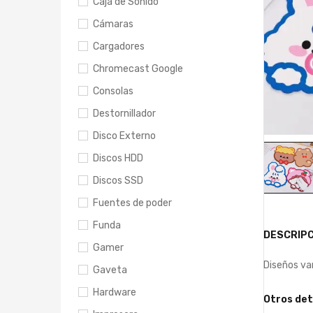
Caja de Sonido
Cámaras
Cargadores
Chromecast Google
Consolas
Destornillador
Disco Externo
Discos HDD
Discos SSD
Fuentes de poder
Funda
DESCRIPC
Gamer
Diseños var
Gaveta
Hardware
Otros det