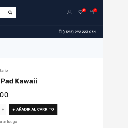
0
0
(+595) 992 223 034
tario
Pad Kawaii
00
AÑADIR AL CARRITO
rar luego