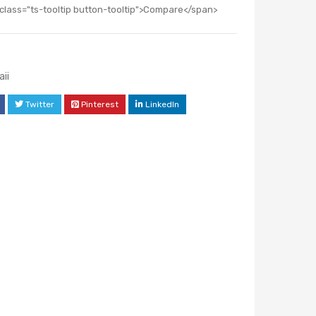
class="ts-tooltip button-tooltip">Compare</span>
ii
Twitter
Pinterest
LinkedIn