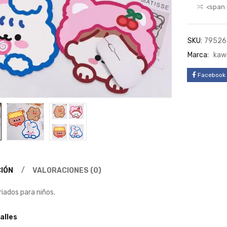
<span 
SKU:
79526
Marca:
kawa
Facebook
IÓN
VALORACIONES (0)
iados para niños.
alles