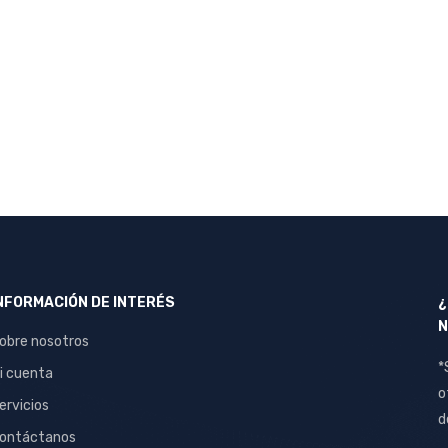
NFORMACIÓN DE INTERÉS
¿
N
obre nosotros
*
i cuenta
o
ervicios
d
ontáctanos