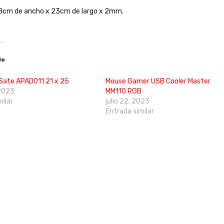
8cm de ancho x 23cm de largo x 2mm.
do
Sate APAD011 21 x 25
Mouse Gamer USB Cooler Master
 2023
MM110 RGB
milar
julio 22, 2023
Entrada similar