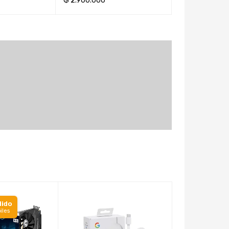
₲
2.900.000
₲
432.000
ITO
AÑADIR AL CARRITO
AÑADIR AL CAR
dido
Contra pe
iles
24-48hs háb