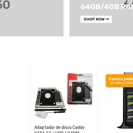
64GB/4GB RA
SHOP NOW
Contra ped
24-48hs hábil
Adaptador de disco Caddy