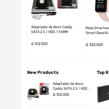
Adaptador de disco Caddy
Reloj Smartwatch Xiaomi
SATA 2.5 / HDD / 9.5MM
Smart Band 8 
do JBL Cinema
bwoofer
₲
102.000
₲
320.000
AÑADIR AL CARRITO
AÑADIR AL CAR
RITO
New Products
Top 
Gráfica ZOTAC
Adaptador de disco
Pendrive ultra shift USB
 RTX 3050 Eco
Caddy SATA 2.5 / HDD /
3.0 128 GB Sandisk
R6 PCI-Express
9.5MM
.000
₲
₲
102.000
100.000