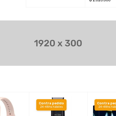
₲
2.020.000
TO
AÑADIR AL CARR
Contra pedido
Contra pe
24-48hs hábiles
24-48hs háb