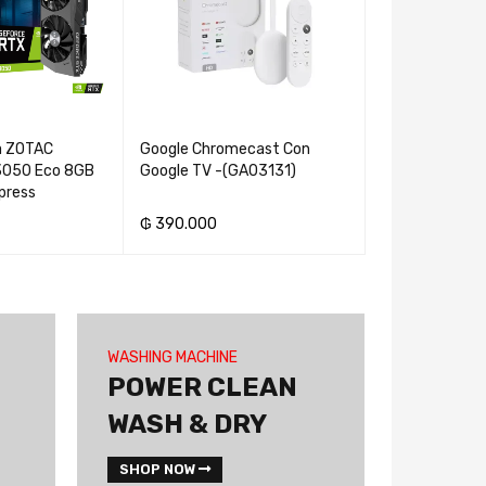
ca ZOTAC
Google Chromecast Con
Barra De Soni
3050 Eco 8GB
Google TV -(GA03131)
SB190 Con Su
press
Inalámbrico
₲
390.000
₲
2.900.000
RITO
AÑADIR AL CARRITO
AÑADIR AL CAR
WASHING MACHINE
ft USB
Gaveta 2.5 tipo C USB
POWER CLEAN
DD /
k
3.1 EN-2521TCA Mtek
WASH & DRY
₲
125.000
SHOP NOW