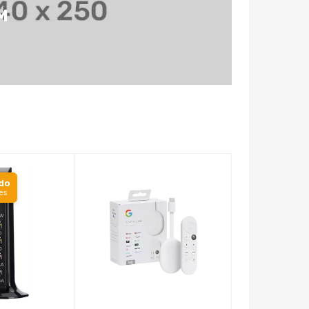
M
ido
es