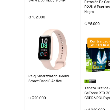
SATA 2.5 / HDD / 9.5MM
rust Rizza
Estación De Car
T716)
R22U 6 Puertos
Negro
₲
102.000
400.000
₲
95.000
AÑADIR AL CARRITO
TO
AÑADIR AL CARR
o
Contra ped
s
24-48hs hábil
Reloj Smartwatch Xiaomi
Smart Band 8 Active
yStation 5
Tarjeta Gráfica
ital CFI-
GeForce RTX 3
+Gran
GDDR6 PCI-Exp
₲
320.000
AÑADIR AL CARRITO