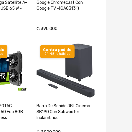
ga Satellite A-
Google Chromecast Con
Auricular Hayl
 USB 65 W -
Google TV -(GA03131)
Bluetooth - Bl
₲
390.000
₲
400.000
ITO
AÑADIR AL CARRITO
AÑADIR AL CAR
ido
Contra pedido
es
24-48hs hábiles
 ZOTAC
Barra De Sonido JBL Cinema
Audifonos blu
050 Eco 8GB
SB190 Con Subwoofer
pure bass JBL
ress
Inalámbrico