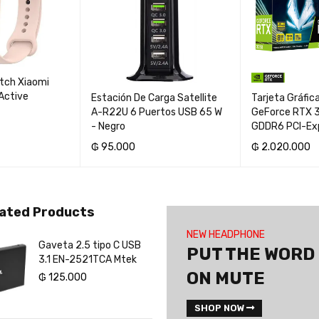
Active
Estación De Carga Satellite
Tarjeta Gráfi
A-R22U 6 Puertos USB 65 W
GeForce RTX 
- Negro
GDDR6 PCI-Ex
₲
95.000
₲
2.020.000
RITO
AÑADIR AL CARRITO
AÑADIR AL CAR
Rated Products
NEW HEADPHONE
Tarjeta Gráfica ZOTAC
Gaveta 2.5 tipo C USB
Adaptador de disco
Pendrive ultra shi
PUT THE WORD
GeForce RTX 3050 Eco
3.1 EN-2521TCA Mtek
Caddy SATA 2.5 / H
3.0 128 GB Sandis
8GB GDDR6 PCI-Express
9.5MM
ON MUTE
₲
₲
2.020.000
125.000
₲
₲
102.000
100.000
SHOP NOW