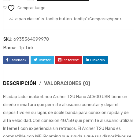
Comprar luego
<span class="ts-tooltip button-tooltip">Compare</span>
SKU:
6935364099978
Marca:
Tp-Link
Facebook
Twitter
Pinterest
LinkedIn
DESCRIPCIÓN
VALORACIONES (0)
El adaptador inalámbrico Archer T2U Nano AC600 USB tiene un
diseño miniatura que permite al usuario conectar y dejar el
dispositivo en su lugar, de doble banda para conexión rápida y de
alta velocidad. Con conexión 4G/5G que permite al usuario utilizar
Internet con experiencia sin retrasos. El Archer T2U Nano es
compatible con WiFi Roaming que ayuda a que sus dispositivos se