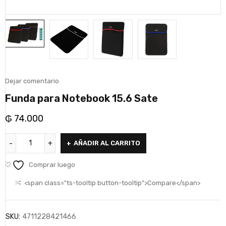
Dejar comentario
Funda para Notebook 15.6 Sate
₲
74.000
AÑADIR AL CARRITO
Comprar luego
<span class="ts-tooltip button-tooltip">Compare</span>
SKU:
4711228421466