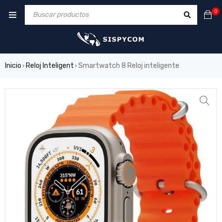
0
Inicio
Reloj Inteligent
Smartwatch 8 Reloj inteligente
›
›