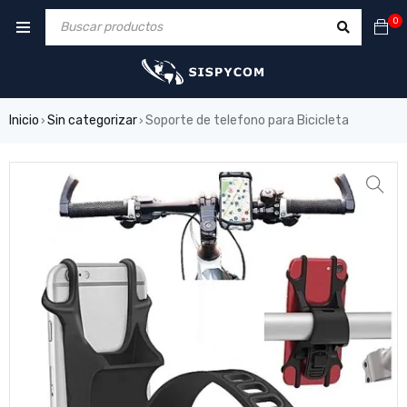
0
Inicio
Sin categorizar
Soporte de telefono para Bicicleta
›
›